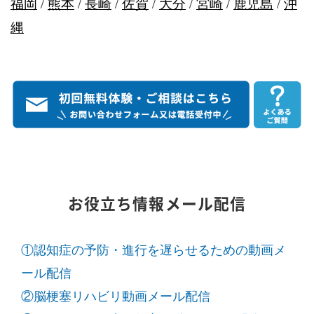
福岡
/
熊本
/
長崎
/
佐賀
/
大分
/
宮崎
/
鹿児島
/
沖
縄
お役立ち情報メール配信
①認知症の予防・進行を遅らせるための動画メ
ール配信
②脳梗塞リハビリ動画メール配信