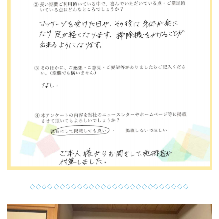
◇◇◇◇◇◇◇◇◇◇◇◇◇◇◇◇◇◇◇◇◇◇◇◇◇◇◇