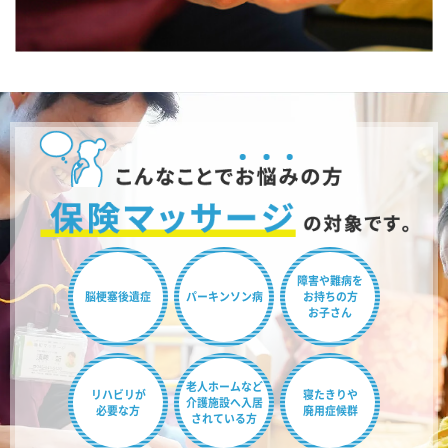
障害や難病を
脳梗塞後遺症
パーキンソン病
お持ちの方
お子さん
老人ホームなど
リハビリが
寝たきりや
介護施設へ
入居
必要な方
廃用症候群
されている方