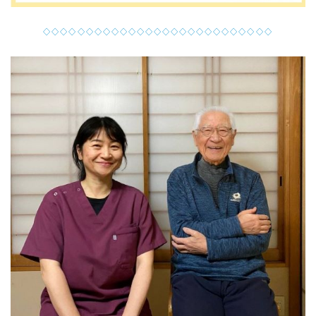
◇◇◇◇◇◇◇◇◇◇◇◇◇◇◇◇◇◇◇◇◇◇◇◇◇◇◇