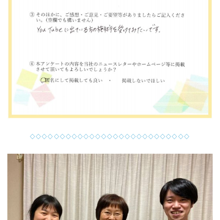
◇◇◇◇◇◇◇◇◇◇◇◇◇◇◇◇◇◇◇◇◇◇◇◇◇◇◇