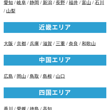
愛知
/
岐阜
/
静岡
/
新潟
/
長野
/
福井
/
富山
/
石川
/
山梨
近畿エリア
大阪
/
京都
/
兵庫
/
滋賀
/
三重
/
奈良
/
和歌山
中国エリア
広島
/
岡山
/
鳥取
/
島根
/
山口
四国エリア
香川
/
愛媛
/
徳島
/
高知