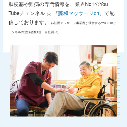
脳梗塞や難病の専門情報を、業界No1のYou
Tubeチェンネル
『
藤和マッサージch
』で配
（※）
信しております。
（※訪問マッサージ事業所が運営するYou Tubeチ
ェンネルの登録者数1位・自社調べ）