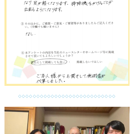
◇◇◇◇◇◇◇◇◇◇◇◇◇◇◇◇◇◇◇◇◇◇◇◇◇◇◇