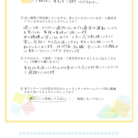
◇◇◇◇◇◇◇◇◇◇◇◇◇◇◇◇◇◇◇◇◇◇◇◇◇◇◇