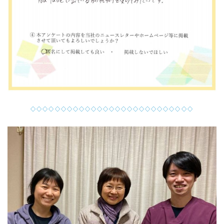
◇◇◇◇◇◇◇◇◇◇◇◇◇◇◇◇◇◇◇◇◇◇◇◇◇◇◇