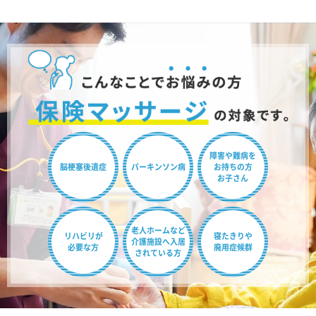
障害や難病を
脳梗塞後遺症
パーキンソン病
お持ちの方
お子さん
老人ホームなど
リハビリが
寝たきりや
介護施設へ
入居
必要な方
廃用症候群
されている方