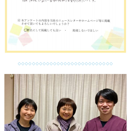
◇◇◇◇◇◇◇◇◇◇◇◇◇◇◇◇◇◇◇◇◇◇◇◇◇◇◇