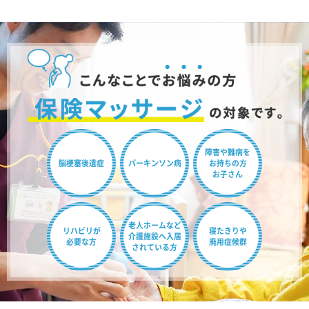
障害や難病を
脳梗塞後遺症
パーキンソン病
お持ちの方
お子さん
老人ホームなど
リハビリが
寝たきりや
介護施設へ
入居
必要な方
廃用症候群
されている方