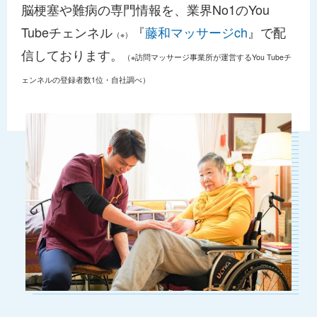
脳梗塞や難病の専門情報を、業界No1のYou
Tubeチェンネル
『
藤和マッサージch
』で配
（※）
信しております。
（※訪問マッサージ事業所が運営するYou Tubeチ
ェンネルの登録者数1位・自社調べ）