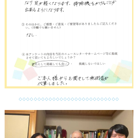
◇◇◇◇◇◇◇◇◇◇◇◇◇◇◇◇◇◇◇◇◇◇◇◇◇◇◇