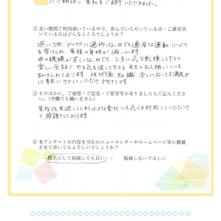
◇◇◇◇◇◇◇◇◇◇◇◇◇◇◇◇◇◇◇◇◇◇◇◇◇◇◇