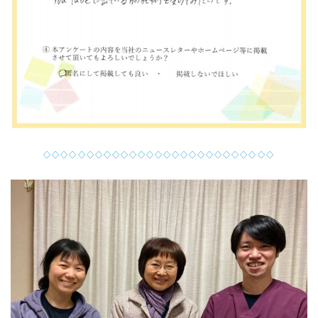
◇◇◇◇◇◇◇◇◇◇◇◇◇◇◇◇◇◇◇◇◇◇◇◇◇◇◇