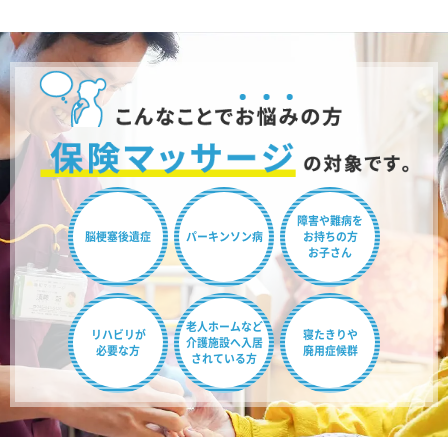
障害や難病を
脳梗塞後遺症
パーキンソン病
お持ちの方
お子さん
老人ホームなど
リハビリが
寝たきりや
介護施設へ
入居
必要な方
廃用症候群
されている方