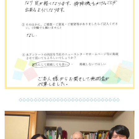
◇◇◇◇◇◇◇◇◇◇◇◇◇◇◇◇◇◇◇◇◇◇◇◇◇◇◇