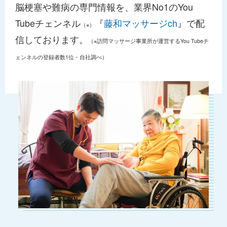
脳梗塞や難病の専門情報を、業界No1のYou
Tubeチェンネル
『
藤和マッサージch
』で配
（※）
信しております。
（※訪問マッサージ事業所が運営するYou Tubeチ
ェンネルの登録者数1位・自社調べ）