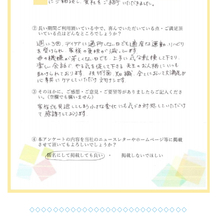
◇◇◇◇◇◇◇◇◇◇◇◇◇◇◇◇◇◇◇◇◇◇◇◇◇◇◇