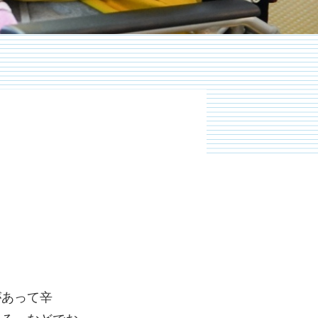
。
があって辛