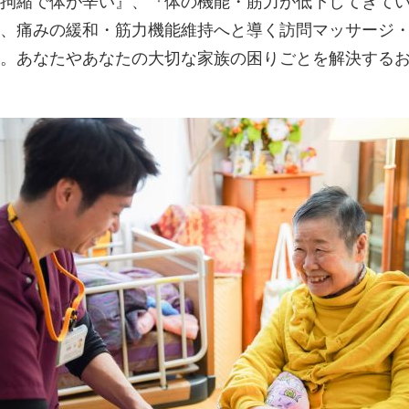
拘縮で体が辛い』、『体の機能・筋力が低下してきて
、痛みの緩和・筋力機能維持へと導く訪問マッサージ
。あなたやあなたの大切な家族の困りごとを解決する