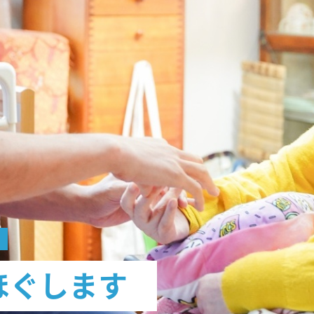
う
ほぐします