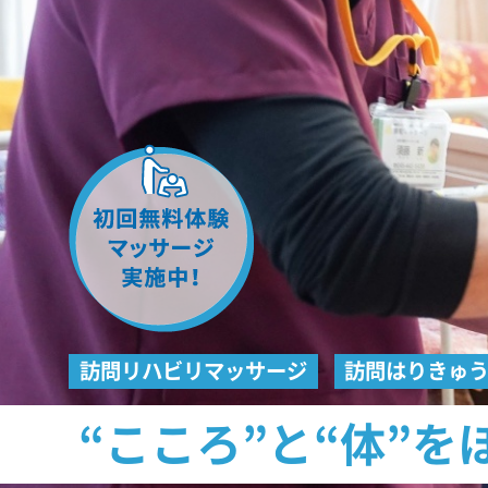
訪問リハビリマッサージ
訪問はりきゅ
“こころ”と“体”を