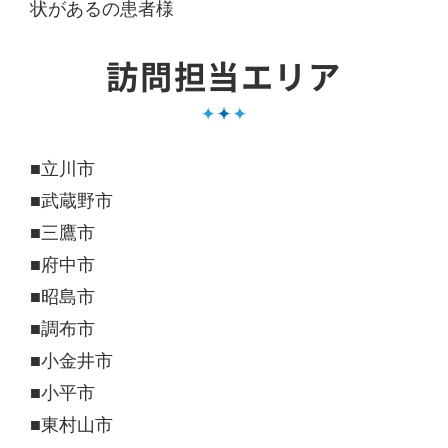
状があるの患者様
訪問担当エリア
■立川市
■武蔵野市
■三鷹市
■府中市
■昭島市
■調布市
■小金井市
■小平市
■東村山市