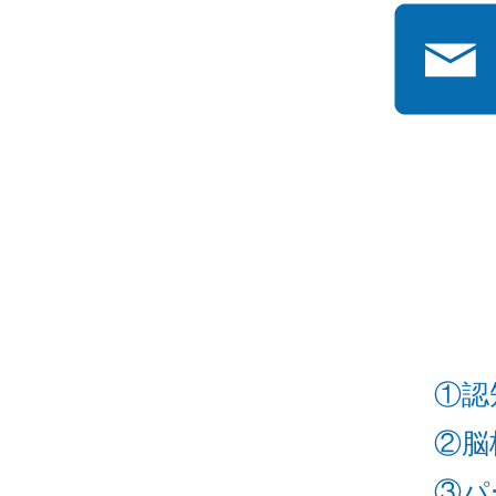
①認
②脳
③パ