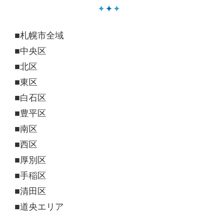
■札幌市全域
■中央区
■北区
■東区
■白石区
■豊平区
■南区
■西区
■厚別区
■手稲区
■清田区
■道央エリア