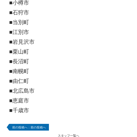
■小樽市
■石狩市
■当別町
■江別市
■岩見沢市
■栗山町
■長沼町
■南幌町
■由仁町
■北広島市
■恵庭市
■千歳市
前の投稿へ
スタッフ一覧へ