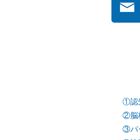
①認
②脳
③パ