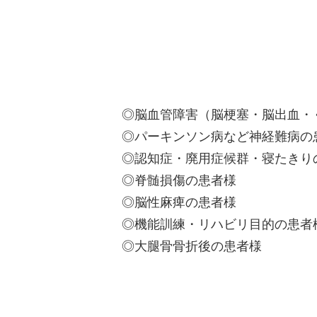
◎脳血管障害（脳梗塞・脳出血・
◎パーキンソン病など神経難病の
◎認知症・廃用症候群・寝たきり
◎脊髄損傷の患者様
◎脳性麻痺の患者様
◎機能訓練・リハビリ目的の患者
◎大腿骨骨折後の患者様