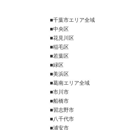
■千葉市エリア全域
■中央区
■花見川区
■稲毛区
■若葉区
■緑区
■美浜区
■葛南エリア全域
■市川市
■船橋市
■習志野市
■八千代市
■浦安市