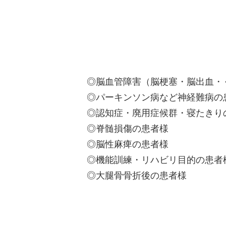
◎脳血管障害（脳梗塞・脳出血・
◎パーキンソン病など神経難病の
◎認知症・廃用症候群・寝たきり
◎脊髄損傷の患者様
◎脳性麻痺の患者様
◎機能訓練・リハビリ目的の患者
◎大腿骨骨折後の患者様