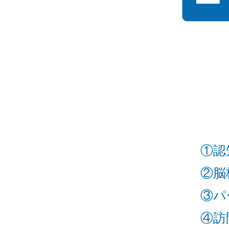
①認
②脳
③パ
④訪