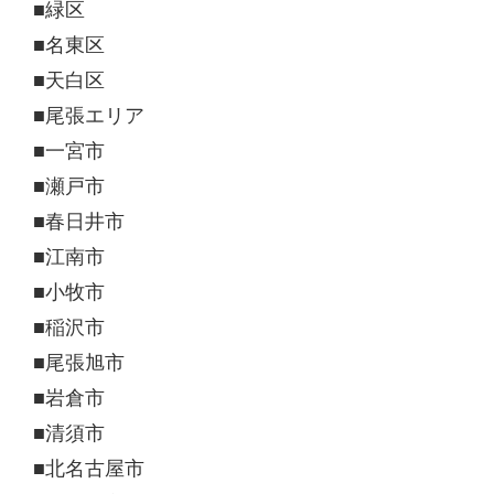
■緑区
■名東区
■天白区
■尾張エリア
■一宮市
■瀬戸市
■春日井市
■江南市
■小牧市
■稲沢市
■尾張旭市
■岩倉市
■清須市
■北名古屋市