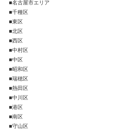
■名古屋市エリア
■千種区
■東区
■北区
■西区
■中村区
■中区
■昭和区
■瑞穂区
■熱田区
■中川区
■港区
■南区
■守山区