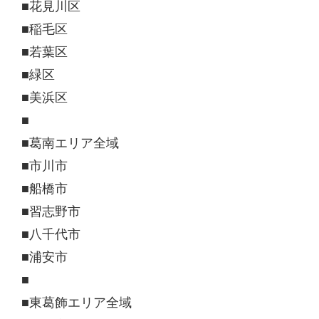
■花見川区
■稲毛区
■若葉区
■緑区
■美浜区
■
■葛南エリア全域
■市川市
■船橋市
■習志野市
■八千代市
■浦安市
■
■東葛飾エリア全域