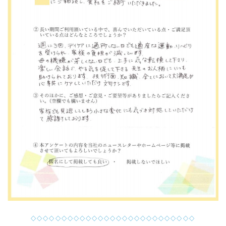
◇◇◇◇◇◇◇◇◇◇◇◇◇◇◇◇◇◇◇◇◇◇◇◇◇◇◇