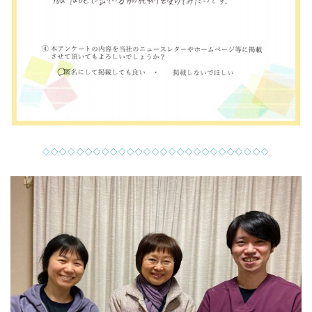
◇◇◇◇◇◇◇◇◇◇◇◇◇◇◇◇◇◇◇◇◇◇◇◇◇◇◇