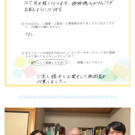
◇◇◇◇◇◇◇◇◇◇◇◇◇◇◇◇◇◇◇◇◇◇◇◇◇◇◇