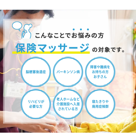
障害や難病を
脳梗塞後遺症
パーキンソン病
お持ちの方
お子さん
老人ホームなど
リハビリが
寝たきりや
介護施設へ
入居
必要な方
廃用症候群
されている方