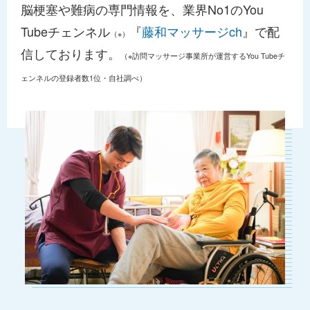
脳梗塞や難病の専門情報を、業界No1のYou
Tubeチェンネル
『
藤和マッサージch
』で配
（※）
信しております。
（※訪問マッサージ事業所が運営するYou Tubeチ
ェンネルの登録者数1位・自社調べ）