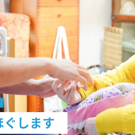
う
ほぐします