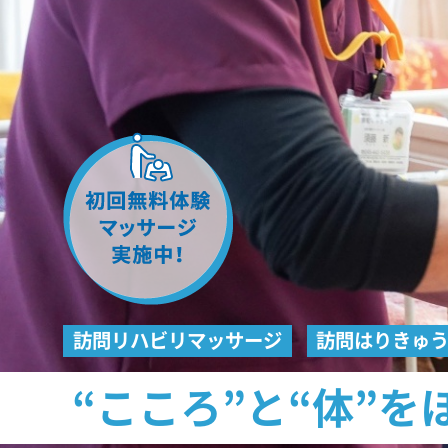
訪問リハビリマッサージ
訪問はりきゅ
“こころ”と“体”を