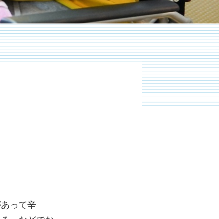
。
があって辛