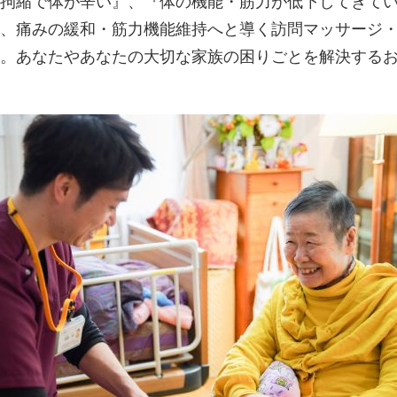
拘縮で体が辛い』、『体の機能・筋力が低下してきて
、痛みの緩和・筋力機能維持へと導く訪問マッサージ
。あなたやあなたの大切な家族の困りごとを解決する