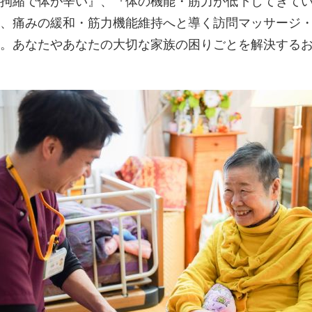
拘縮で体が辛い』、『体の機能・筋力が低下してきて
、痛みの緩和・筋力機能維持へと導く訪問マッサージ
。あなたやあなたの大切な家族の困りごとを解決する