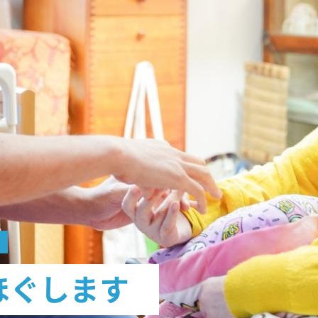
う
ほぐします