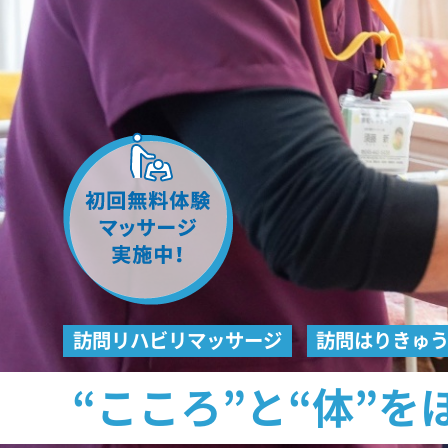
訪問リハビリマッサージ
訪問はりきゅ
“こころ”と“体”を