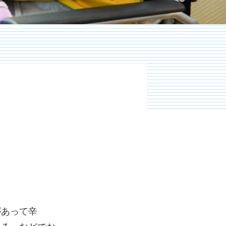
。
があって辛