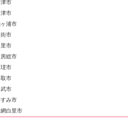
君津市
富津市
袖ヶ浦市
八街市
富里市
南房総市
匝瑳市
香取市
山武市
いすみ市
大網白里市