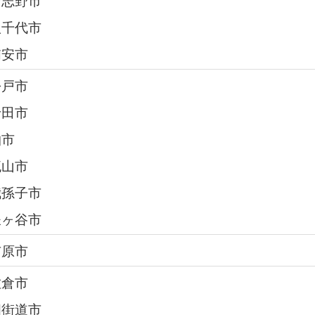
八千代市
浦安市
松戸市
野田市
柏市
流山市
我孫子市
鎌ヶ谷市
市原市
佐倉市
四街道市