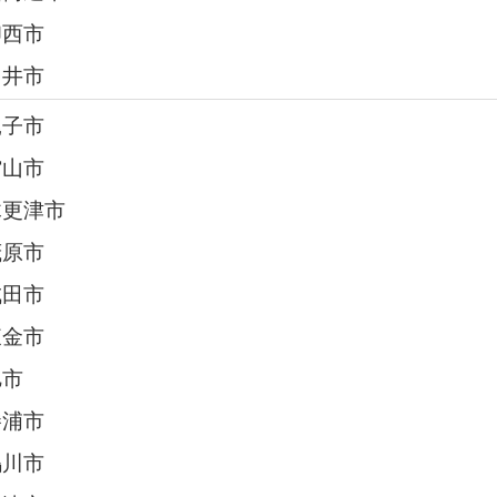
印西市
白井市
銚子市
館山市
木更津市
茂原市
成田市
東金市
旭市
勝浦市
鴨川市