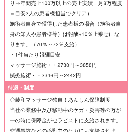
り→年間売上100万以上の売上実績＝月8万程度
＝目安3人の患者様担当でクリア）
施術者自身で獲得した患者様の場合（施術者自
身の知人や患者様等）は報酬+10％上乗せにな
ります。（70％～72％支給）
・1件当たり報酬目安
マッサージ施術・・2730円～3858円
鍼灸施術・・2346円～2442円
待遇・制度
◇藤和マッサージ独自！あんしん保障制度
当社の業務中及び移動中のケガ・災害等の万が
一の時に保障金がセラピストに支給されます。
交通事故などの移動中のケガにも支給されま