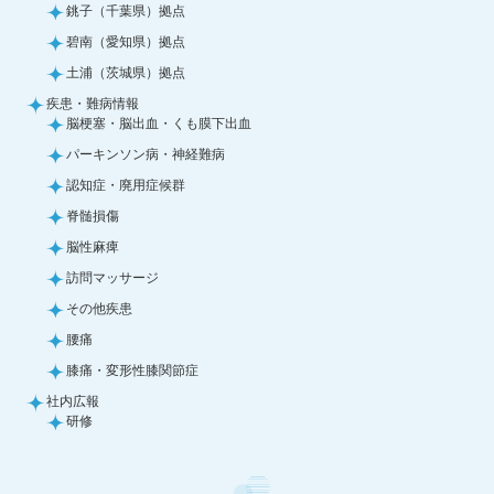
銚子（千葉県）拠点
碧南（愛知県）拠点
土浦（茨城県）拠点
疾患・難病情報
脳梗塞・脳出血・くも膜下出血
パーキンソン病・神経難病
認知症・廃用症候群
脊髄損傷
脳性麻痺
訪問マッサージ
その他疾患
腰痛
膝痛・変形性膝関節症
社内広報
研修