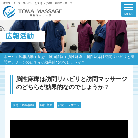
訪問マッサージ・リハビリ・はりきゅう治療『藤和マッサージ』
広報活動
ホーム
>
広報活動
>
疾患・難病情報
>
脳性麻痺
>
脳性麻痺は訪問リハビリと訪
問マッサージのどちらが効果的なのでしょうか？
脳性麻痺は訪問リハビリと訪問マッサージ
のどちらが効果的なのでしょうか？
疾患・難病情報
脳性麻痺
訪問マッサージ