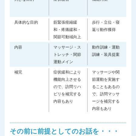
具体的な目的
筋緊張痙縮緩
歩行・立位・寝
和・疼痛緩和・
返り動作獲得
関節可動域向上
内容
マッサージ・ス
動作訓練・運動
トレッチ・関節
訓練・装具提案
運動メイン
補完
症状緩和により
マッサージや関
機能向上させる
節運動を実施す
ので、訪問リハ
ることもあるの
ビリを補完する
で、訪問マッサ
内容もあり
ージを補完する
内容もあり
その前に前提としてのお話を・・・