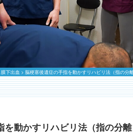
も膜下出血
>
脳梗塞後遺症の手指を動かすリハビリ法（指の分
指を動かすリハビリ法（指の分離