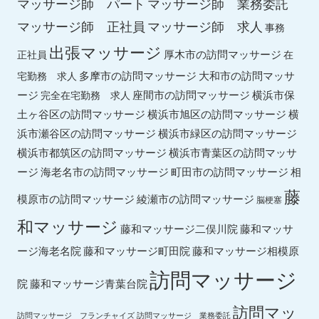
マッサージ師 パート
マッサージ師 業務委託
マッサージ師 求人
マッサージ師 正社員
事務
出張マッサージ
厚木市の訪問マッサージ
正社員
在
多摩市の訪問マッサージ
大和市の訪問マッサ
宅勤務 求人
ージ
座間市の訪問マッサージ
横浜市保
完全在宅勤務 求人
土ヶ谷区の訪問マッサージ
横浜市旭区の訪問マッサージ
横
横浜市緑区の訪問マッサージ
浜市瀬谷区の訪問マッサージ
横浜市都筑区の訪問マッサージ
横浜市青葉区の訪問マッサ
ージ
海老名市の訪問マッサージ
町田市の訪問マッサージ
相
藤
綾瀬市の訪問マッサージ
模原市の訪問マッサージ
脳梗塞
和マッサージ
藤和マッサ
藤和マッサージ二俣川院
ージ海老名院
藤和マッサージ町田院
藤和マッサージ相模原
訪問マッサージ
院
藤和マッサージ青葉台院
訪問マッ
訪問マッサージ フランチャイズ
訪問マッサージ 業務委託