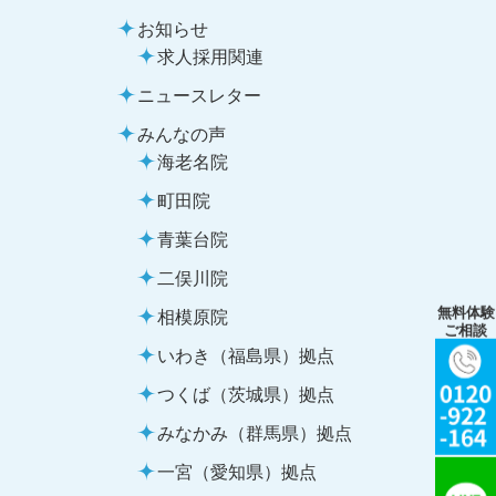
お知らせ
求人採用関連
ニュースレター
みんなの声
海老名院
町田院
青葉台院
二俣川院
無料体験
相模原院
ご相談
いわき（福島県）拠点
つくば（茨城県）拠点
みなかみ（群馬県）拠点
一宮（愛知県）拠点