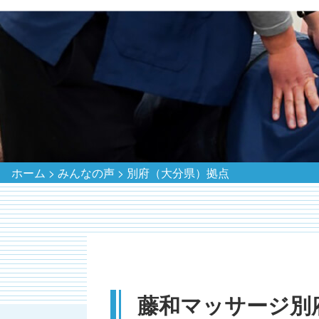
ホーム
>
みんなの声
>
別府（大分県）拠点
藤和マッサージ別