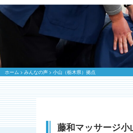
ホーム
>
みんなの声
>
小山（栃木県）拠点
藤和マッサージ小