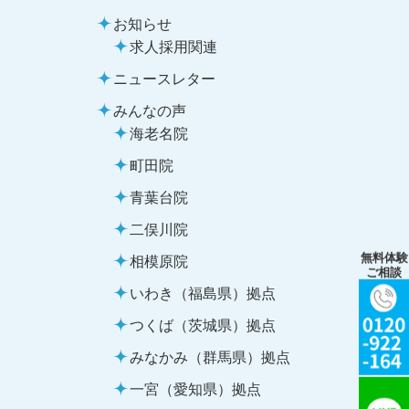
お知らせ
求人採用関連
ニュースレター
みんなの声
海老名院
町田院
青葉台院
二俣川院
無料体験
相模原院
ご相談
いわき（福島県）拠点
つくば（茨城県）拠点
みなかみ（群馬県）拠点
一宮（愛知県）拠点