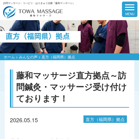
訪問マッサージ・リハビリ・はりきゅう治療『藤和マッサージ』
直方（福岡県）拠点
ホーム
>
みんなの声
>
直方（福岡県）拠点
藤和マッサージ直方拠点～訪
問鍼灸・マッサージ受け付け
ております！
2026.05.15
直方（福岡県）拠点