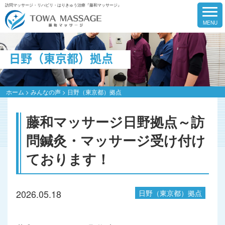
訪問マッサージ・リハビリ・はりきゅう治療『藤和マッサージ』
日野（東京都）拠点
ホーム
>
みんなの声
>
日野（東京都）拠点
藤和マッサージ日野拠点～訪
問鍼灸・マッサージ受け付け
ております！
2026.05.18
日野（東京都）拠点