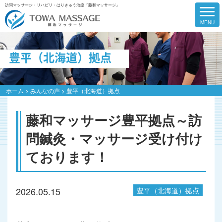
訪問マッサージ・リハビリ・はりきゅう治療『藤和マッサージ』
豊平（北海道）拠点
ホーム
>
みんなの声
>
豊平（北海道）拠点
藤和マッサージ豊平拠点～訪
問鍼灸・マッサージ受け付け
ております！
2026.05.15
豊平（北海道）拠点