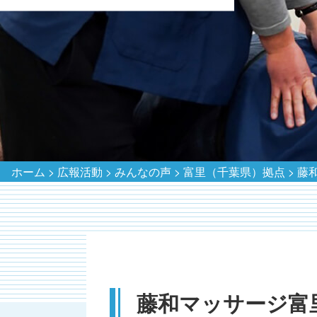
ホーム
>
広報活動
>
みんなの声
>
富里（千葉県）拠点
>
藤
藤和マッサージ富