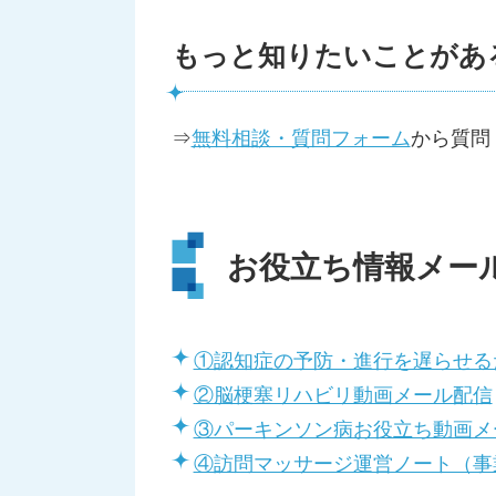
もっと知りたいことがあ
⇒
無料相談・質問フォーム
から質問
お役立ち情報メー
①認知症の予防・進行を遅らせる
②脳梗塞リハビリ動画メール配信
③パーキンソン病お役立ち動画メ
④訪問マッサージ運営ノート（事