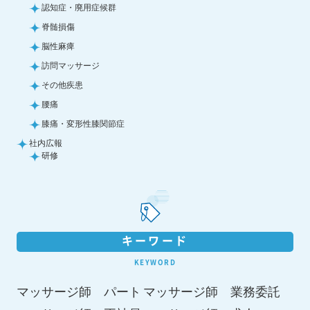
認知症・廃用症候群
脊髄損傷
脳性麻痺
訪問マッサージ
その他疾患
腰痛
膝痛・変形性膝関節症
社内広報
研修
キーワード
KEYWORD
マッサージ師 パート
マッサージ師 業務委託