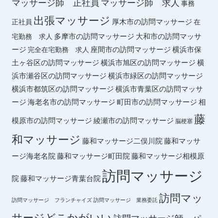
マッサージ師 求人
マッサージ師 正社員
事務
出張マッサージ
厚木市の訪問マッサージ
正社員
在
多摩市の訪問マッサージ
大和市の訪問マッサ
宅勤務 求人
ージ
座間市の訪問マッサージ
横浜市保
完全在宅勤務 求人
土ヶ谷区の訪問マッサージ
横浜市旭区の訪問マッサージ
横
横浜市緑区の訪問マッサージ
浜市瀬谷区の訪問マッサージ
横浜市都筑区の訪問マッサージ
横浜市青葉区の訪問マッサ
ージ
海老名市の訪問マッサージ
町田市の訪問マッサージ
相
藤
綾瀬市の訪問マッサージ
模原市の訪問マッサージ
脳梗塞
和マッサージ
藤和マッサ
藤和マッサージ二俣川院
ージ海老名院
藤和マッサージ町田院
藤和マッサージ相模原
訪問マッサージ
院
藤和マッサージ青葉台院
訪問マッ
訪問マッサージ フランチャイズ
訪問マッサージ 業務委託
サージどこかがいい
訪問マッサージ師 パ