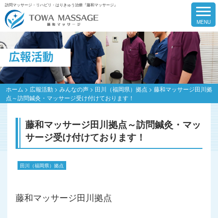
訪問マッサージ・リハビリ・はりきゅう治療『藤和マッサージ』
広報活動
ホーム
>
広報活動
>
みんなの声
>
田川（福岡県）拠点
>
藤和マッサージ田川拠
点～訪問鍼灸・マッサージ受け付けております！
藤和マッサージ田川拠点～訪問鍼灸・マッ
サージ受け付けております！
田川（福岡県）拠点
藤和マッサージ田川拠点