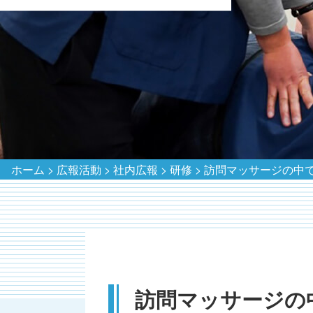
ホーム
>
広報活動
>
社内広報
>
研修
>
訪問マッサージの中
訪問マッサージの