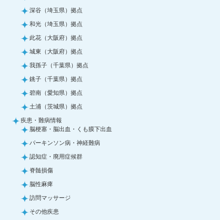
深谷（埼玉県）拠点
和光（埼玉県）拠点
此花（大阪府）拠点
城東（大阪府）拠点
我孫子（千葉県）拠点
銚子（千葉県）拠点
碧南（愛知県）拠点
土浦（茨城県）拠点
疾患・難病情報
脳梗塞・脳出血・くも膜下出血
パーキンソン病・神経難病
認知症・廃用症候群
脊髄損傷
脳性麻痺
訪問マッサージ
その他疾患