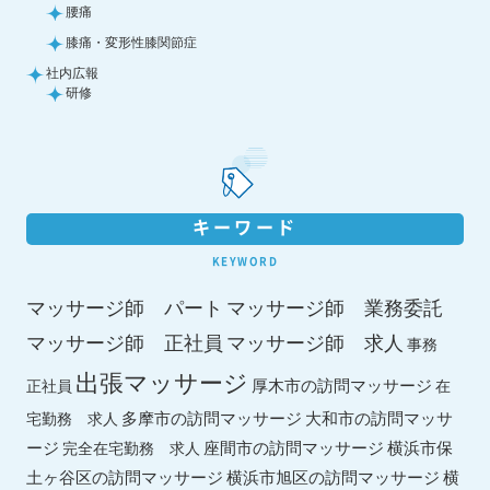
腰痛
膝痛・変形性膝関節症
社内広報
研修
キーワード
KEYWORD
マッサージ師 パート
マッサージ師 業務委託
マッサージ師 求人
マッサージ師 正社員
事務
出張マッサージ
厚木市の訪問マッサージ
正社員
在
多摩市の訪問マッサージ
大和市の訪問マッサ
宅勤務 求人
ージ
座間市の訪問マッサージ
横浜市保
完全在宅勤務 求人
土ヶ谷区の訪問マッサージ
横浜市旭区の訪問マッサージ
横