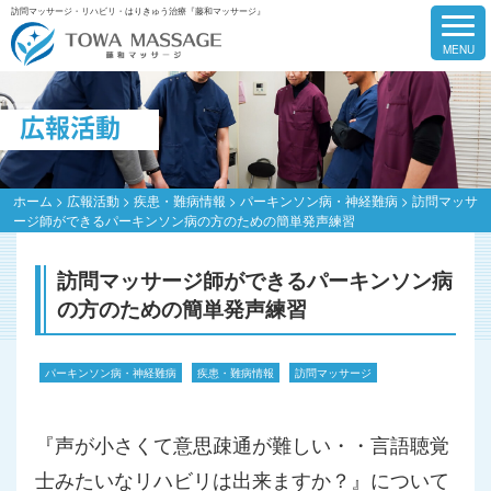
訪問マッサージ・リハビリ・はりきゅう治療『藤和マッサージ』
広報活動
ホーム
>
広報活動
>
疾患・難病情報
>
パーキンソン病・神経難病
>
訪問マッサ
ージ師ができるパーキンソン病の方のための簡単発声練習
訪問マッサージ師ができるパーキンソン病
の方のための簡単発声練習
パーキンソン病・神経難病
疾患・難病情報
訪問マッサージ
『声が小さくて意思疎通が難しい・・言語聴覚
士みたいなリハビリは出来ますか？』について