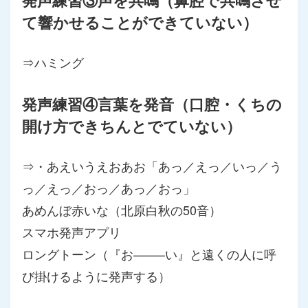
発声練習③声を共鳴（鼻腔で共鳴させ
て響かせることができていない）
⇒ハミング
発声練習④言葉を発音（口腔・くちの
開け方できちんとでていない）
⇒・あえいうえおあお「あっ／えっ／いっ／う
っ／えっ／おっ／あっ／おっ」
あめんぼ赤いな（北原白秋の50音）
スマホ発声アプリ
ロングトーン（『お——–い』と遠くの人に呼
び掛けるように発声する）