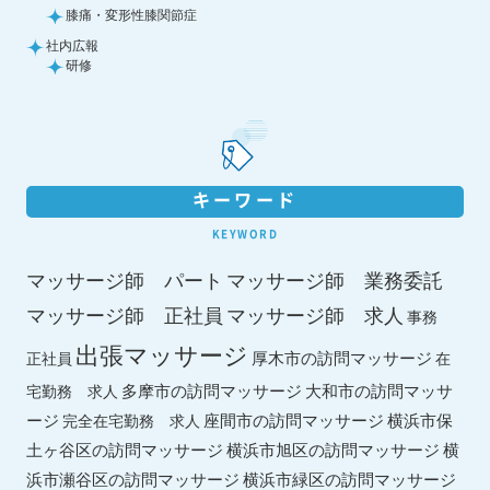
膝痛・変形性膝関節症
社内広報
研修
キーワード
KEYWORD
マッサージ師 パート
マッサージ師 業務委託
マッサージ師 求人
マッサージ師 正社員
事務
出張マッサージ
厚木市の訪問マッサージ
正社員
在
多摩市の訪問マッサージ
大和市の訪問マッサ
宅勤務 求人
ージ
座間市の訪問マッサージ
横浜市保
完全在宅勤務 求人
土ヶ谷区の訪問マッサージ
横浜市旭区の訪問マッサージ
横
横浜市緑区の訪問マッサージ
浜市瀬谷区の訪問マッサージ