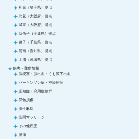
和光（埼玉県）拠点
此花（大阪府）拠点
城東（大阪府）拠点
我孫子（千葉県）拠点
銚子（千葉県）拠点
碧南（愛知県）拠点
土浦（茨城県）拠点
疾患・難病情報
脳梗塞・脳出血・くも膜下出血
パーキンソン病・神経難病
認知症・廃用症候群
脊髄損傷
脳性麻痺
訪問マッサージ
その他疾患
腰痛