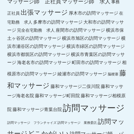
マッサージ師 求人
マッサージ師 正社員
事務
出張マッサージ
厚木市の訪問マッサージ
正社員
在
多摩市の訪問マッサージ
大和市の訪問マッサ
宅勤務 求人
ージ
座間市の訪問マッサージ
横浜市保
完全在宅勤務 求人
土ヶ谷区の訪問マッサージ
横浜市旭区の訪問マッサージ
横
横浜市緑区の訪問マッサージ
浜市瀬谷区の訪問マッサージ
横浜市都筑区の訪問マッサージ
横浜市青葉区の訪問マッサ
ージ
海老名市の訪問マッサージ
町田市の訪問マッサージ
相
藤
綾瀬市の訪問マッサージ
模原市の訪問マッサージ
脳梗塞
和マッサージ
藤和マッサ
藤和マッサージ二俣川院
ージ海老名院
藤和マッサージ町田院
藤和マッサージ相模原
訪問マッサージ
院
藤和マッサージ青葉台院
訪問マッ
訪問マッサージ フランチャイズ
訪問マッサージ 業務委託
サージどこかがいい
訪問マッサージ師 パ