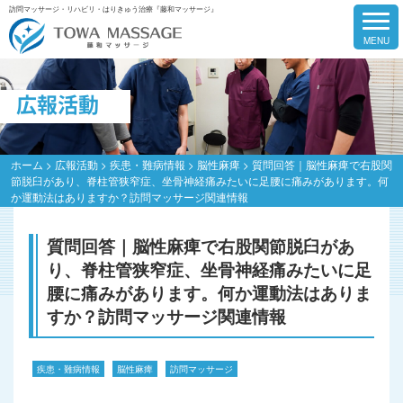
訪問マッサージ・リハビリ・はりきゅう治療『藤和マッサージ』
広報活動
ホーム
>
広報活動
>
疾患・難病情報
>
脳性麻痺
>
質問回答｜脳性麻痺で右股関
節脱臼があり、脊柱管狭窄症、坐骨神経痛みたいに足腰に痛みがあります。何
か運動法はありますか？訪問マッサージ関連情報
質問回答｜脳性麻痺で右股関節脱臼があ
り、脊柱管狭窄症、坐骨神経痛みたいに足
腰に痛みがあります。何か運動法はありま
すか？訪問マッサージ関連情報
疾患・難病情報
脳性麻痺
訪問マッサージ