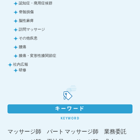
認知症・廃用症候群
脊髄損傷
脳性麻痺
訪問マッサージ
その他疾患
腰痛
膝痛・変形性膝関節症
社内広報
研修
キーワード
KEYWORD
マッサージ師 パート
マッサージ師 業務委託