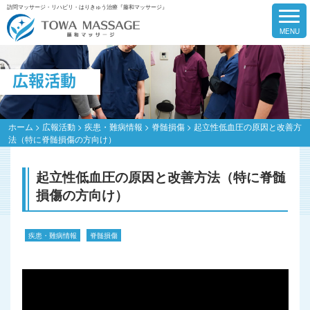
訪問マッサージ・リハビリ・はりきゅう治療『藤和マッサージ』
広報活動
ホーム
>
広報活動
>
疾患・難病情報
>
脊髄損傷
>
起立性低血圧の原因と改善方
法（特に脊髄損傷の方向け）
起立性低血圧の原因と改善方法（特に脊髄
損傷の方向け）
疾患・難病情報
脊髄損傷