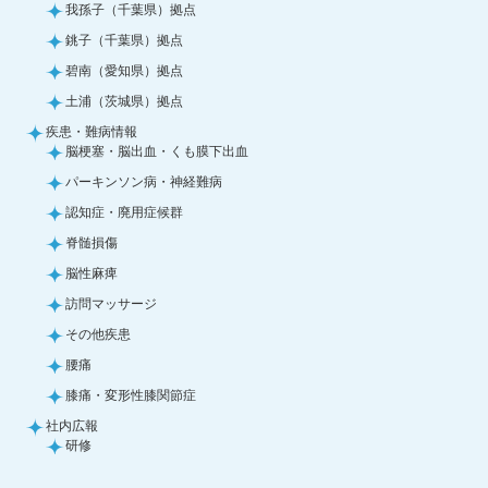
我孫子（千葉県）拠点
銚子（千葉県）拠点
碧南（愛知県）拠点
土浦（茨城県）拠点
疾患・難病情報
脳梗塞・脳出血・くも膜下出血
パーキンソン病・神経難病
認知症・廃用症候群
脊髄損傷
脳性麻痺
訪問マッサージ
その他疾患
腰痛
膝痛・変形性膝関節症
社内広報
研修