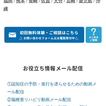
福岡
/
熊本
/
長崎
/
佐賀
/
大分
/
宮崎
/
鹿児島
/
沖
縄
お役立ち情報メール配信
①認知症の予防・進行を遅らせるための動画メ
ール配信
②脳梗塞リハビリ動画メール配信