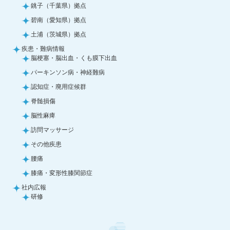
銚子（千葉県）拠点
碧南（愛知県）拠点
土浦（茨城県）拠点
疾患・難病情報
脳梗塞・脳出血・くも膜下出血
パーキンソン病・神経難病
認知症・廃用症候群
脊髄損傷
脳性麻痺
訪問マッサージ
その他疾患
腰痛
膝痛・変形性膝関節症
社内広報
研修