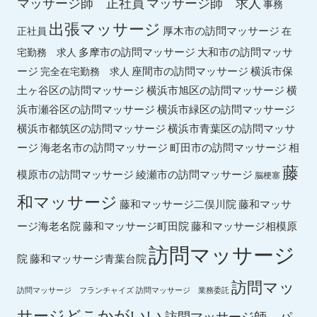
マッサージ師 求人
マッサージ師 正社員
事務
出張マッサージ
厚木市の訪問マッサージ
正社員
在
多摩市の訪問マッサージ
大和市の訪問マッサ
宅勤務 求人
ージ
座間市の訪問マッサージ
横浜市保
完全在宅勤務 求人
土ヶ谷区の訪問マッサージ
横浜市旭区の訪問マッサージ
横
横浜市緑区の訪問マッサージ
浜市瀬谷区の訪問マッサージ
横浜市都筑区の訪問マッサージ
横浜市青葉区の訪問マッサ
ージ
海老名市の訪問マッサージ
町田市の訪問マッサージ
相
藤
綾瀬市の訪問マッサージ
模原市の訪問マッサージ
脳梗塞
和マッサージ
藤和マッサ
藤和マッサージ二俣川院
ージ海老名院
藤和マッサージ町田院
藤和マッサージ相模原
訪問マッサージ
院
藤和マッサージ青葉台院
訪問マッ
訪問マッサージ フランチャイズ
訪問マッサージ 業務委託
サージどこかがいい
訪問マッサージ師 パ