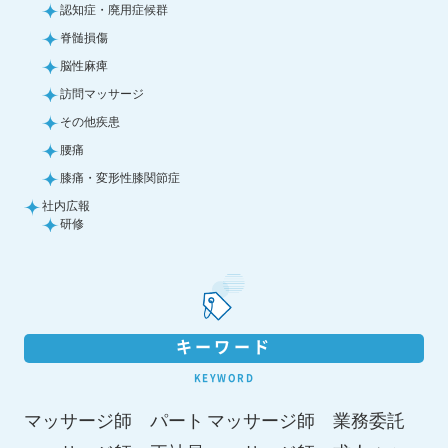
認知症・廃用症候群
脊髄損傷
脳性麻痺
訪問マッサージ
その他疾患
腰痛
膝痛・変形性膝関節症
社内広報
研修
キーワード
KEYWORD
マッサージ師 パート
マッサージ師 業務委託