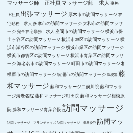
マッサージ師 求人
マッサージ師 正社員
事務
出張マッサージ
厚木市の訪問マッサージ
正社員
在
多摩市の訪問マッサージ
大和市の訪問マッサ
宅勤務 求人
ージ
座間市の訪問マッサージ
横浜市保
完全在宅勤務 求人
土ヶ谷区の訪問マッサージ
横浜市旭区の訪問マッサージ
横
横浜市緑区の訪問マッサージ
浜市瀬谷区の訪問マッサージ
横浜市都筑区の訪問マッサージ
横浜市青葉区の訪問マッサ
ージ
海老名市の訪問マッサージ
町田市の訪問マッサージ
相
藤
綾瀬市の訪問マッサージ
模原市の訪問マッサージ
脳梗塞
和マッサージ
藤和マッサ
藤和マッサージ二俣川院
ージ海老名院
藤和マッサージ町田院
藤和マッサージ相模原
訪問マッサージ
院
藤和マッサージ青葉台院
訪問マッ
訪問マッサージ フランチャイズ
訪問マッサージ 業務委託
サージどこかがいい