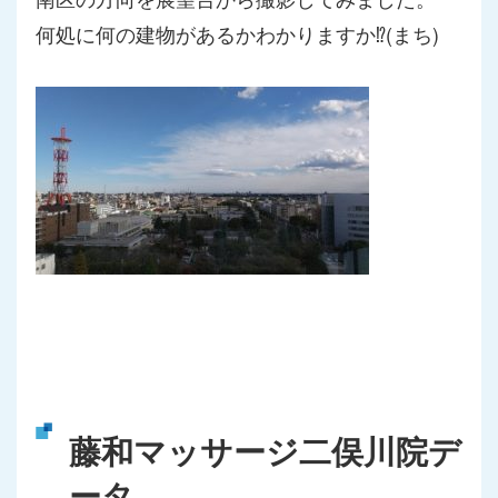
何処に何の建物があるかわかりますか⁉(まち)
藤和マッサージ二俣川院デ
ータ