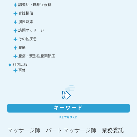
認知症・廃用症候群
脊髄損傷
脳性麻痺
訪問マッサージ
その他疾患
腰痛
膝痛・変形性膝関節症
社内広報
研修
キーワード
KEYWORD
マッサージ師 パート
マッサージ師 業務委託