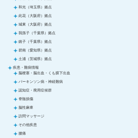
和光（埼玉県）拠点
此花（大阪府）拠点
城東（大阪府）拠点
我孫子（千葉県）拠点
銚子（千葉県）拠点
碧南（愛知県）拠点
土浦（茨城県）拠点
疾患・難病情報
脳梗塞・脳出血・くも膜下出血
パーキンソン病・神経難病
認知症・廃用症候群
脊髄損傷
脳性麻痺
訪問マッサージ
その他疾患
腰痛