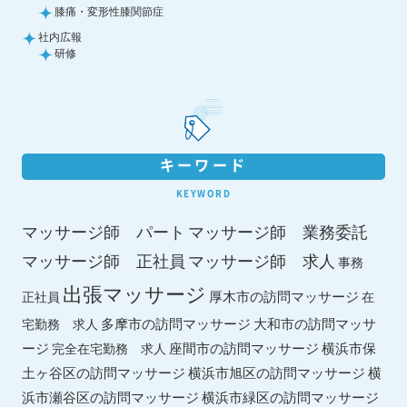
膝痛・変形性膝関節症
社内広報
研修
キーワード
KEYWORD
マッサージ師 パート
マッサージ師 業務委託
マッサージ師 求人
マッサージ師 正社員
事務
出張マッサージ
厚木市の訪問マッサージ
正社員
在
多摩市の訪問マッサージ
大和市の訪問マッサ
宅勤務 求人
ージ
座間市の訪問マッサージ
横浜市保
完全在宅勤務 求人
土ヶ谷区の訪問マッサージ
横浜市旭区の訪問マッサージ
横
横浜市緑区の訪問マッサージ
浜市瀬谷区の訪問マッサージ