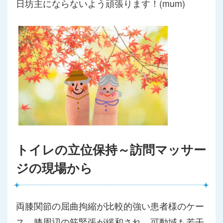
日坊主にならないよう頑張ります！(mum)
トイレの立位保持～訪問マッサー
ジの現場から
両膝関節の屈曲拘縮が比較的強い患者様のケー
ス。膝周辺の筋緊張
が緩和され、可動域も若干