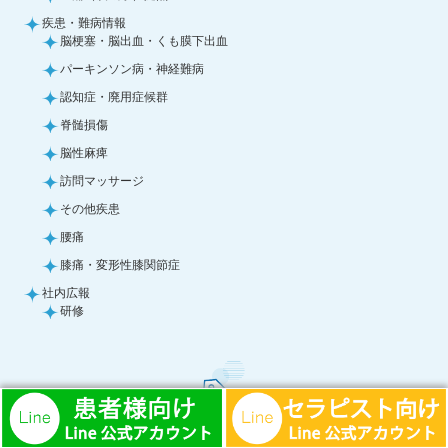
疾患・難病情報
脳梗塞・脳出血・くも膜下出血
パーキンソン病・神経難病
認知症・廃用症候群
脊髄損傷
脳性麻痺
訪問マッサージ
その他疾患
腰痛
膝痛・変形性膝関節症
社内広報
研修
キーワード