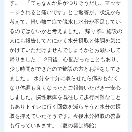
す。
」「でもなんか足がつりそうだし、マッサ
ージされると痛いです」
とご返答が。状況から
考えて、軽い熱中症で脱水し水分が不足して
い
るのではないかと考えました。 帰り際に施設の
人にも報告してとにかく水分摂取と体調を気に
かけ
ていただけませんでしょうかとお願いして
帰りました 。 2日後、心配だったこともあり、
少し時間ができたので施設の方と
お話をしてき
ました 。 水分を十分に取らせたら痛みもなく
なり体調も良くなったとご報告
いただき一安心
しました。脳性麻痺を既往して歩行困難なこと
もあ
りトイレに行く回数を減らそうと水分の摂
取を抑えていたそうです
。今後水分摂取の啓蒙
も行っていきます。（夏の雲は綿飴）