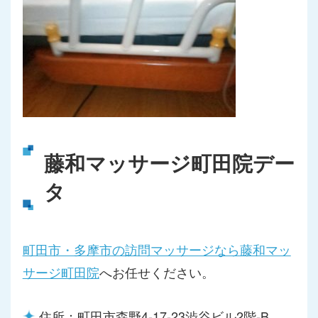
藤和マッサージ町田院デー
タ
町田市・多摩市の訪問マッサージなら藤和マッ
サージ町田院
へお任せください。
住所：町田市森野4-17-23渋谷ビル2階-B