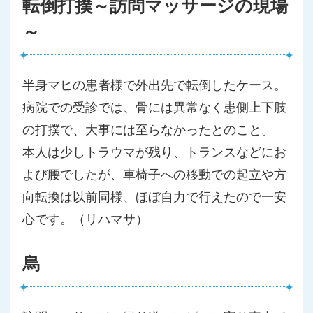
転倒打撲～訪問マッサージの現場
～
半身マヒの患者様で外出先で転倒したケース。
病院での受診では、骨には異常なく患側上下肢
の打撲で、大事には
至らなかったとのこと。
本人は少しトラウマが残り、トランスなどにお
よび腰でしたが、車
椅子への移動での起立や方
向転換は以前同様、ほぼ自力で行えたの
で一安
心です。（リハマサ）
烏