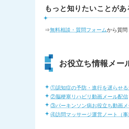
もっと知りたいことがあ
⇒
無料相談・質問フォーム
から質問
お役立ち情報メー
①認知症の予防・進行を遅らせる
②脳梗塞リハビリ動画メール配信
③パーキンソン病お役立ち動画メ
④訪問マッサージ運営ノート（事