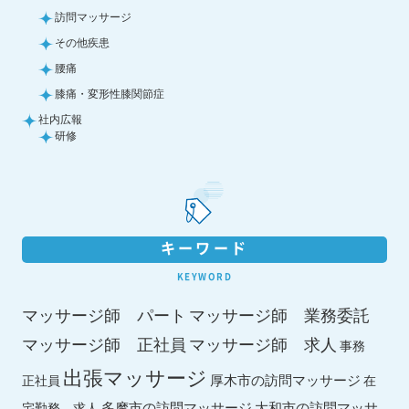
訪問マッサージ
その他疾患
腰痛
膝痛・変形性膝関節症
社内広報
研修
キーワード
KEYWORD
マッサージ師 パート
マッサージ師 業務委託
マッサージ師 求人
マッサージ師 正社員
事務
出張マッサージ
厚木市の訪問マッサージ
正社員
在
多摩市の訪問マッサージ
大和市の訪問マッサ
宅勤務 求人