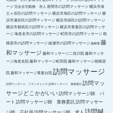
ージ
座間市の訪問マッサージ
横浜市保
完全在宅勤務 求人
土ヶ谷区の訪問マッサージ
横浜市旭区の訪問マッサージ
横
横浜市緑区の訪問マッサージ
浜市瀬谷区の訪問マッサージ
横浜市都筑区の訪問マッサージ
横浜市青葉区の訪問マッサ
ージ
海老名市の訪問マッサージ
町田市の訪問マッサージ
相
藤
綾瀬市の訪問マッサージ
模原市の訪問マッサージ
脳梗塞
和マッサージ
藤和マッサ
藤和マッサージ二俣川院
ージ海老名院
藤和マッサージ町田院
藤和マッサージ相模原
訪問マッサージ
院
藤和マッサージ青葉台院
訪問マッ
訪問マッサージ フランチャイズ
訪問マッサージ 業務委託
サージどこかがいい
訪問マッサージ師 パ
ート
訪問マッサージ師 業務委託
訪問マッサー
訪問鍼
ジ師 正社員
訪問マッサージ師 求人