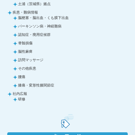
土浦（茨城県）拠点
疾患・難病情報
脳梗塞・脳出血・くも膜下出血
パーキンソン病・神経難病
認知症・廃用症候群
脊髄損傷
脳性麻痺
訪問マッサージ
その他疾患
腰痛
膝痛・変形性膝関節症
社内広報
研修