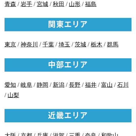
青森
/
岩手
/
宮城
/
秋田
/
山形
/
福島
関東エリア
東京
/
神奈川
/
千葉
/
埼玉
/
茨城
/
栃木
/
群馬
中部エリア
愛知
/
岐阜
/
静岡
/
新潟
/
長野
/
福井
/
富山
/
石川
/
山梨
近畿エリア
大阪
/
京都
/
兵庫
/
滋賀
/
三重
/
奈良
/
和歌山