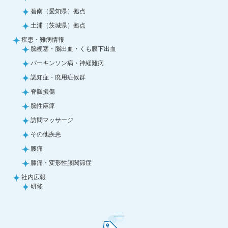
碧南（愛知県）拠点
土浦（茨城県）拠点
疾患・難病情報
脳梗塞・脳出血・くも膜下出血
パーキンソン病・神経難病
認知症・廃用症候群
脊髄損傷
脳性麻痺
訪問マッサージ
その他疾患
腰痛
膝痛・変形性膝関節症
社内広報
研修