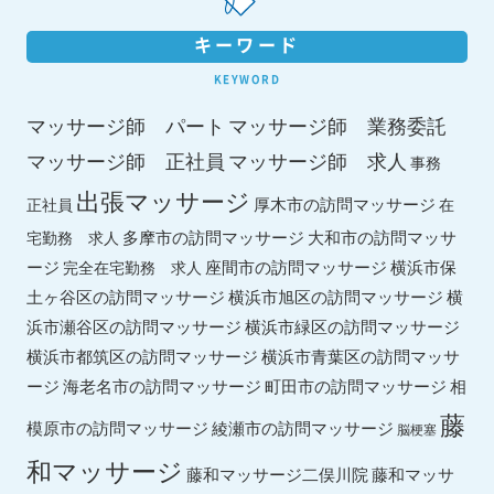
キーワード
KEYWORD
マッサージ師 パート
マッサージ師 業務委託
マッサージ師 求人
マッサージ師 正社員
事務
出張マッサージ
厚木市の訪問マッサージ
正社員
在
多摩市の訪問マッサージ
大和市の訪問マッサ
宅勤務 求人
ージ
座間市の訪問マッサージ
横浜市保
完全在宅勤務 求人
土ヶ谷区の訪問マッサージ
横浜市旭区の訪問マッサージ
横
横浜市緑区の訪問マッサージ
浜市瀬谷区の訪問マッサージ
横浜市都筑区の訪問マッサージ
横浜市青葉区の訪問マッサ
ージ
海老名市の訪問マッサージ
町田市の訪問マッサージ
相
藤
綾瀬市の訪問マッサージ
模原市の訪問マッサージ
脳梗塞
和マッサージ
藤和マッサ
藤和マッサージ二俣川院