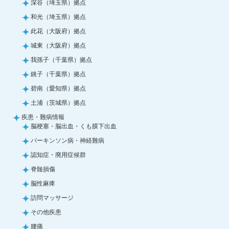
深谷（埼玉県）拠点
和光（埼玉県）拠点
此花（大阪府）拠点
城東（大阪府）拠点
我孫子（千葉県）拠点
銚子（千葉県）拠点
碧南（愛知県）拠点
土浦（茨城県）拠点
疾患・難病情報
脳梗塞・脳出血・くも膜下出血
パーキンソン病・神経難病
認知症・廃用症候群
脊髄損傷
脳性麻痺
訪問マッサージ
その他疾患
腰痛