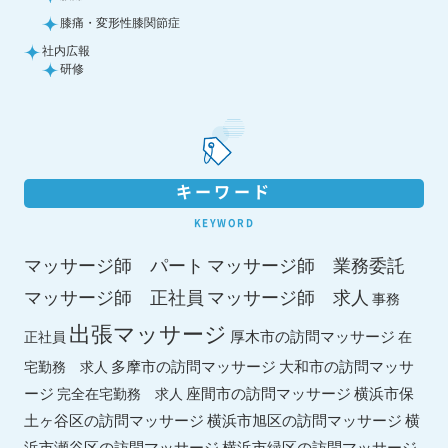
膝痛・変形性膝関節症
社内広報
研修
キーワード
KEYWORD
マッサージ師 パート
マッサージ師 業務委託
マッサージ師 求人
マッサージ師 正社員
事務
出張マッサージ
厚木市の訪問マッサージ
正社員
在
多摩市の訪問マッサージ
大和市の訪問マッサ
宅勤務 求人
ージ
座間市の訪問マッサージ
横浜市保
完全在宅勤務 求人
土ヶ谷区の訪問マッサージ
横浜市旭区の訪問マッサージ
横
横浜市緑区の訪問マッサージ
浜市瀬谷区の訪問マッサージ