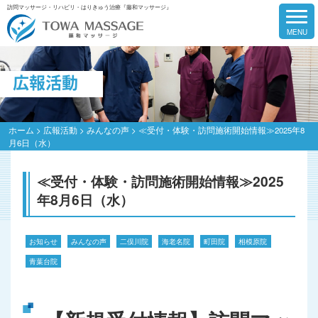
訪問マッサージ・リハビリ・はりきゅう治療『藤和マッサージ』
広報活動
ホーム
>
広報活動
>
みんなの声
>
≪受付・体験・訪問施術開始情報≫2025年8
月6日（水）
≪受付・体験・訪問施術開始情報≫2025
年8月6日（水）
お知らせ
みんなの声
二俣川院
海老名院
町田院
相模原院
青葉台院