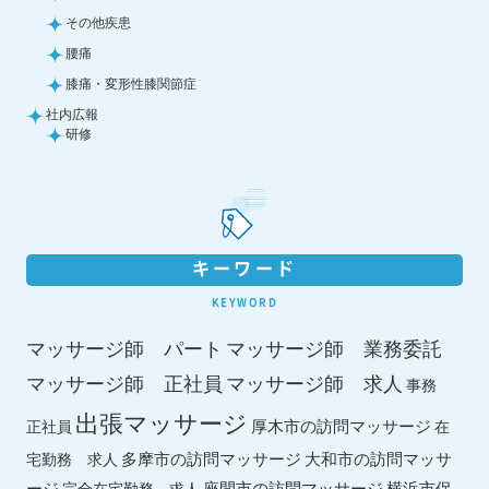
その他疾患
腰痛
膝痛・変形性膝関節症
社内広報
研修
キーワード
KEYWORD
マッサージ師 パート
マッサージ師 業務委託
マッサージ師 求人
マッサージ師 正社員
事務
出張マッサージ
厚木市の訪問マッサージ
正社員
在
多摩市の訪問マッサージ
大和市の訪問マッサ
宅勤務 求人
ージ
座間市の訪問マッサージ
横浜市保
完全在宅勤務 求人