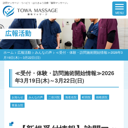
訪問マッサージ・リハビリ・はりきゅう治療『藤和マッサージ』
広報活動
ホーム
>
広報活動
>
みんなの声
>
≪受付・体験・訪問施術開始情報≫2026年3
月19日(木)～3月22日(日)
≪受付・体験・訪問施術開始情報≫2026
年3月19日(木)～3月22日(日)
お知らせ
みんなの声
二俣川院
海老名院
町田院
相模原院
青葉台院