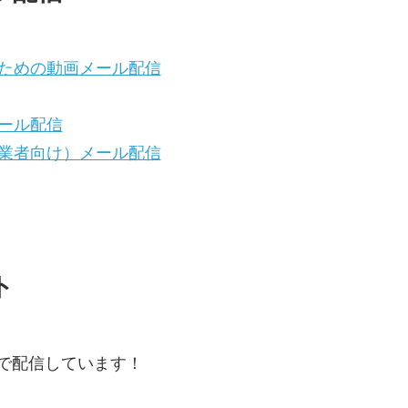
ための動画メール配信
ール配信
業者向け）メール配信
ト
で配信しています！