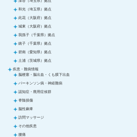
深谷（埼玉県）拠点
和光（埼玉県）拠点
此花（大阪府）拠点
城東（大阪府）拠点
我孫子（千葉県）拠点
銚子（千葉県）拠点
碧南（愛知県）拠点
土浦（茨城県）拠点
疾患・難病情報
脳梗塞・脳出血・くも膜下出血
パーキンソン病・神経難病
認知症・廃用症候群
脊髄損傷
脳性麻痺
訪問マッサージ
その他疾患
腰痛