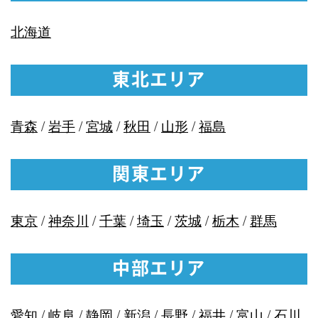
北海道
東北エリア
青森
/
岩手
/
宮城
/
秋田
/
山形
/
福島
関東エリア
東京
/
神奈川
/
千葉
/
埼玉
/
茨城
/
栃木
/
群馬
中部エリア
愛知
/
岐阜
/
静岡
/
新潟
/
長野
/
福井
/
富山
/
石川