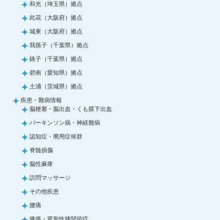
和光（埼玉県）拠点
此花（大阪府）拠点
城東（大阪府）拠点
我孫子（千葉県）拠点
銚子（千葉県）拠点
碧南（愛知県）拠点
土浦（茨城県）拠点
疾患・難病情報
脳梗塞・脳出血・くも膜下出血
パーキンソン病・神経難病
認知症・廃用症候群
脊髄損傷
脳性麻痺
訪問マッサージ
その他疾患
腰痛
膝痛・変形性膝関節症