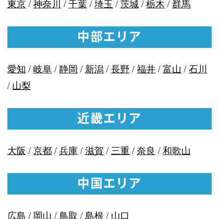
東京
/
神奈川
/
千葉
/
埼玉
/
茨城
/
栃木
/
群馬
中部エリア
愛知
/
岐阜
/
静岡
/
新潟
/
長野
/
福井
/
富山
/
石川
/
山梨
近畿エリア
大阪
/
京都
/
兵庫
/
滋賀
/
三重
/
奈良
/
和歌山
中国エリア
広島
/
岡山
/
鳥取
/
島根
/
山口