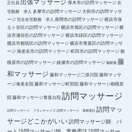
出張マッサージ
厚木市の訪問マッサージ
正社員
在
多摩市の訪問マッサージ
大和市の訪問マッサ
宅勤務 求人
ージ
座間市の訪問マッサージ
横浜市保
完全在宅勤務 求人
土ヶ谷区の訪問マッサージ
横浜市旭区の訪問マッサージ
横
横浜市緑区の訪問マッサージ
浜市瀬谷区の訪問マッサージ
横浜市都筑区の訪問マッサージ
横浜市青葉区の訪問マッサ
ージ
海老名市の訪問マッサージ
町田市の訪問マッサージ
相
藤
綾瀬市の訪問マッサージ
模原市の訪問マッサージ
脳梗塞
和マッサージ
藤和マッサ
藤和マッサージ二俣川院
ージ海老名院
藤和マッサージ町田院
藤和マッサージ相模原
訪問マッサージ
院
藤和マッサージ青葉台院
訪問マッ
訪問マッサージ フランチャイズ
訪問マッサージ 業務委託
サージどこかがいい
訪問マッサージ師 パ
ート
訪問マッサージ師 業務委託
訪問マッサー