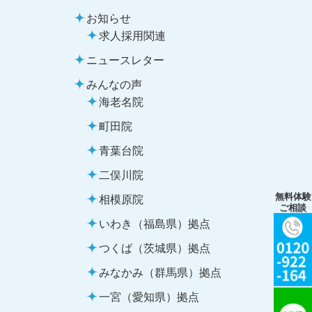
お知らせ
求人採用関連
ニュースレター
みんなの声
海老名院
町田院
青葉台院
二俣川院
無料体験
相模原院
ご相談
いわき（福島県）拠点
つくば（茨城県）拠点
みなかみ（群馬県）拠点
一宮（愛知県）拠点